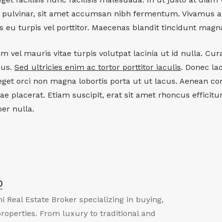
i pulvinar, sit amet accumsan nibh fermentum. Vivamus 
s eu turpis vel porttitor. Maecenas blandit tincidunt magn
el mauris vitae turpis volutpat lacinia ut id nulla. Cur
sus.
Sed ultricies enim ac tortor porttitor iaculis
. Donec la
get orci non magna lobortis porta ut ut lacus. Aenean c
tae placerat. Etiam suscipit, erat sit amet rhoncus efficit
er nulla.
o
i Real Estate Broker specializing in buying,
properties. From luxury to traditional and