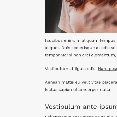
faucibus enim. In aliquam tempus p
aliquet. Duis scelerisque at odio v
tempor.Morbi non orci elementum, so
Vestibulum at ligula odio.
Nam posu
Aenean mattis eu velit vitae placer
lectus sapien ullamcorper nulla
Vestibulum ante ipsu
Pellentesque accumsan nunc elit, eg