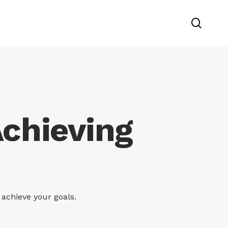
searc
Achieving
 achieve your goals.