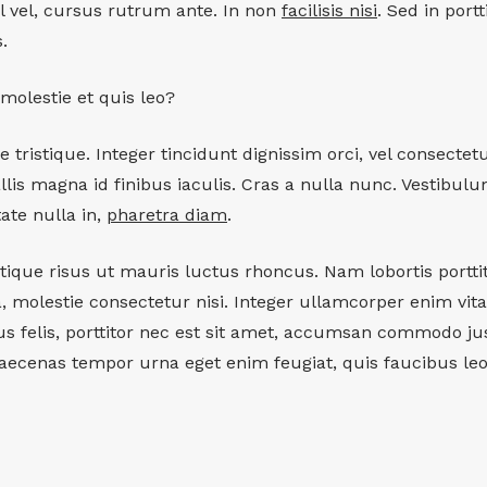
 vel, cursus rutrum ante. In non
facilisis nisi
. Sed in port
.
molestie et quis leo?
 tristique. Integer tincidunt dignissim orci, vel consectet
lis magna id finibus iaculis. Cras a nulla nunc. Vestibulu
tate nulla in,
pharetra diam
.
ique risus ut mauris luctus rhoncus. Nam lobortis porttito
, molestie consectetur nisi. Integer ullamcorper enim vit
 felis, porttitor nec est sit amet, accumsan commodo just
Maecenas tempor urna eget enim feugiat, quis faucibus leo 