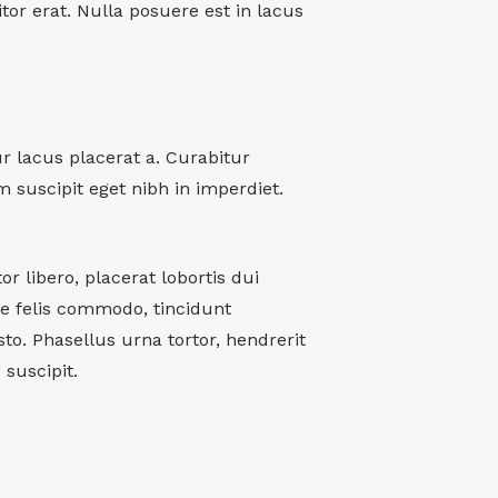
titor erat. Nulla posuere est in lacus
ur lacus placerat a. Curabitur
m suscipit eget nibh in imperdiet.
r libero, placerat lobortis dui
ae felis commodo, tincidunt
o. Phasellus urna tortor, hendrerit
suscipit.