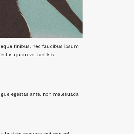
neque finibus, nec faucibus ipsum
estas quam vel facilisis
s augue egestas ante, non malesuada
m vulputate posuere sed non mi.