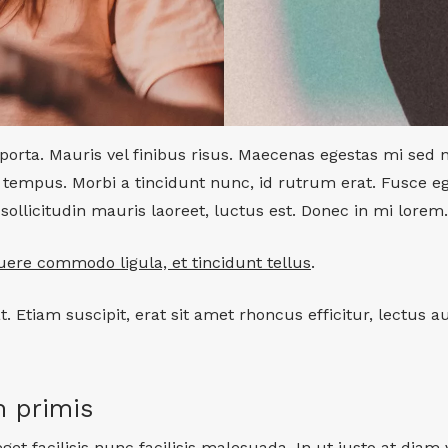
orta. Mauris vel finibus risus. Maecenas egestas mi sed 
el tempus. Morbi a tincidunt nunc, id rutrum erat. Fusce eg
llicitudin mauris laoreet, luctus est. Donec in mi lorem.
ere commodo ligula, et tincidunt tellus
.
at. Etiam suscipit, erat sit amet rhoncus efficitur, lectu
m primis
et facilisis nunc facilisis malesuada. In ut justo at dia