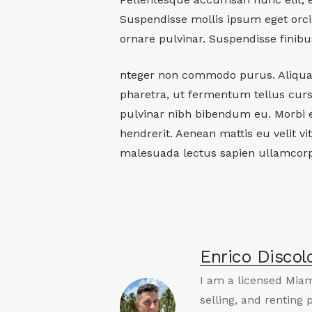
Suspendisse mollis ipsum eget orc
ornare pulvinar. Suspendisse finibu
nteger non commodo purus. Aliquam v
pharetra, ut fermentum tellus cur
pulvinar nibh bibendum eu. Morbi e
hendrerit. Aenean mattis eu velit vi
malesuada lectus sapien ullamcorp
Enrico Discol
I am a licensed Miam
selling, and renting 