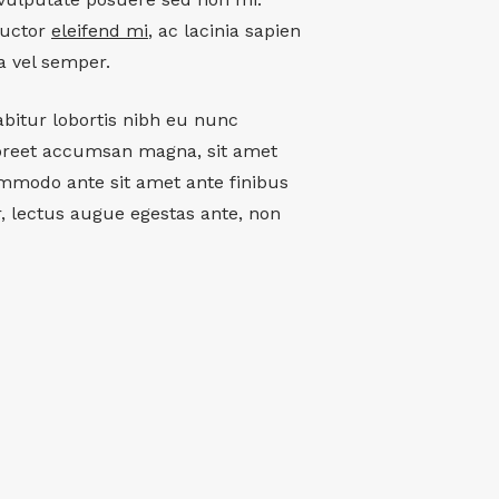
auctor
eleifend mi
, ac lacinia sapien
a vel semper.
abitur lobortis nibh eu nunc
oreet accumsan magna, sit amet
ommodo ante sit amet ante finibus
ur, lectus augue egestas ante, non