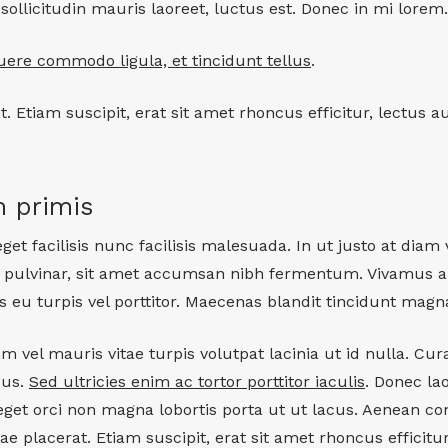
llicitudin mauris laoreet, luctus est. Donec in mi lorem.
ere commodo ligula, et tincidunt tellus
.
at. Etiam suscipit, erat sit amet rhoncus efficitur, lectu
m primis
et facilisis nunc facilisis malesuada. In ut justo at dia
i pulvinar, sit amet accumsan nibh fermentum. Vivamus 
s eu turpis vel porttitor. Maecenas blandit tincidunt magn
el mauris vitae turpis volutpat lacinia ut id nulla. Cur
sus.
Sed ultricies enim ac tortor porttitor iaculis
. Donec la
get orci non magna lobortis porta ut ut lacus. Aenean c
tae placerat. Etiam suscipit, erat sit amet rhoncus efficit