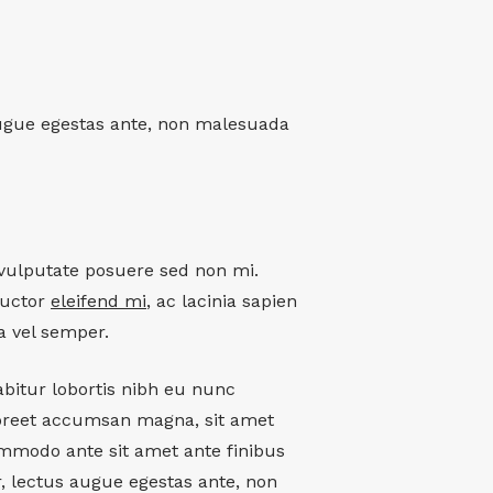
s augue egestas ante, non malesuada
m vulputate posuere sed non mi.
auctor
eleifend mi
, ac lacinia sapien
a vel semper.
abitur lobortis nibh eu nunc
oreet accumsan magna, sit amet
ommodo ante sit amet ante finibus
ur, lectus augue egestas ante, non