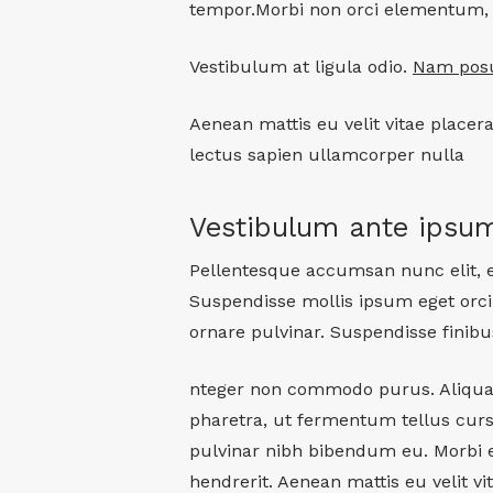
tempor.Morbi non orci elementum, so
Vestibulum at ligula odio.
Nam posu
Aenean mattis eu velit vitae placer
lectus sapien ullamcorper nulla
Vestibulum ante ipsu
Pellentesque accumsan nunc elit, eg
Suspendisse mollis ipsum eget orc
ornare pulvinar. Suspendisse finibu
nteger non commodo purus. Aliquam v
pharetra, ut fermentum tellus cur
pulvinar nibh bibendum eu. Morbi e
hendrerit. Aenean mattis eu velit vi