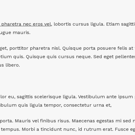
 pharetra nec eros vel
, lobortis cursus ligula. Etiam sagit
ugue mauris.
eget, porttitor pharetra nisl. Quisque porta posuere felis at
etium quis. Quisque quis cursus neque. Sed eget pellent
s libero.
lor eu, sagittis scelerisque ligula. Vestibulum ante ipsum 
tibulum quis ligula tempor, consectetur urna et,
orta. Mauris vel finibus risus. Maecenas egestas mi sed 
el tempus. Morbi a tincidunt nunc, id rutrum erat. Fusce eg