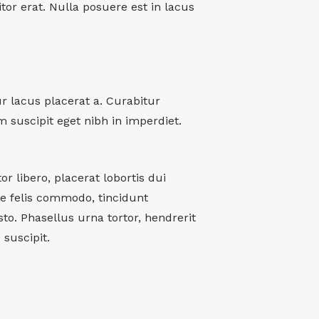
titor erat. Nulla posuere est in lacus
ur lacus placerat a. Curabitur
m suscipit eget nibh in imperdiet.
r libero, placerat lobortis dui
ae felis commodo, tincidunt
o. Phasellus urna tortor, hendrerit
suscipit.