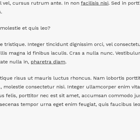
 vel, cursus rutrum ante. In non
facilisis nisi
. Sed in port
.
molestie et quis leo?
 tristique. Integer tincidunt dignissim orci, vel consectet
lis magna id finibus iaculis. Cras a nulla nunc. Vestibulu
tate nulla in,
pharetra diam
.
ique risus ut mauris luctus rhoncus. Nam lobortis porttito
, molestie consectetur nisi. Integer ullamcorper enim vit
 felis, porttitor nec est sit amet, accumsan commodo just
Maecenas tempor urna eget enim feugiat, quis faucibus leo 