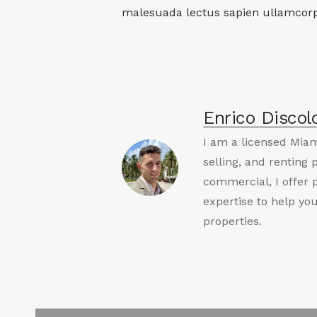
malesuada lectus sapien ullamcorp
Enrico Discol
I am a licensed Miam
selling, and renting 
commercial, I offer 
expertise to help yo
properties.