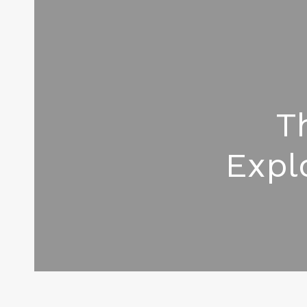
T
Expl