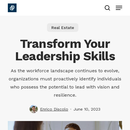
Skip
Menu
to
search
main
Real Estate
content
Transform Your
Leadership Skills
As the workforce landscape continues to evolve,
organizations must proactively identify individuals
who possess the potential to lead with vision and
resilience.
Enrico Discolo
June 10, 2023