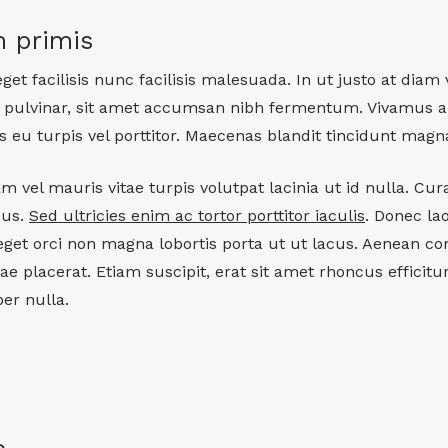
m primis
et facilisis nunc facilisis malesuada. In ut justo at dia
i pulvinar, sit amet accumsan nibh fermentum. Vivamus 
s eu turpis vel porttitor. Maecenas blandit tincidunt magn
el mauris vitae turpis volutpat lacinia ut id nulla. Cur
sus.
Sed ultricies enim ac tortor porttitor iaculis
. Donec la
get orci non magna lobortis porta ut ut lacus. Aenean c
tae placerat. Etiam suscipit, erat sit amet rhoncus efficit
er nulla.