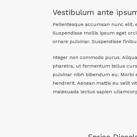
Vestibulum ante ipsu
Pellentesque accumsan nunc elit, eg
Suspendisse mollis ipsum eget orc
ornare pulvinar. Suspendisse finibu
nteger non commodo purus. Aliquam v
pharetra, ut fermentum tellus cur
pulvinar nibh bibendum eu. Morbi e
hendrerit. Aenean mattis eu velit vi
malesuada lectus sapien ullamcorp