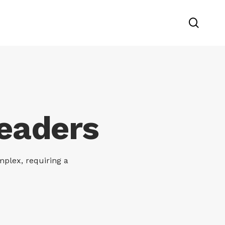
searc
Leaders
mplex, requiring a