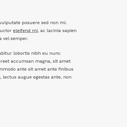
m vulputate posuere sed non mi.
auctor
eleifend mi
, ac lacinia sapien
a vel semper.
abitur lobortis nibh eu nunc
oreet accumsan magna, sit amet
ommodo ante sit amet ante finibus
ur, lectus augue egestas ante, non