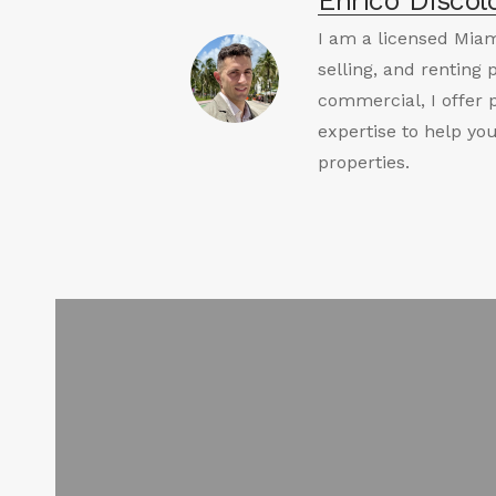
Enrico Discol
I am a licensed Miam
selling, and renting 
commercial, I offer 
expertise to help yo
properties.