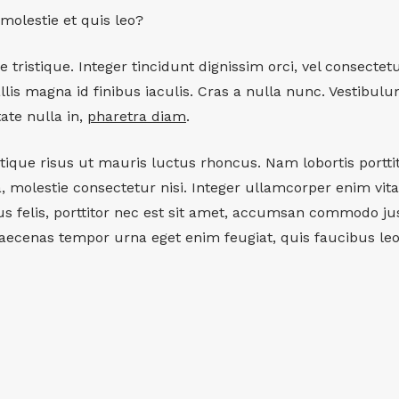
molestie et quis leo?
 tristique. Integer tincidunt dignissim orci, vel consectet
lis magna id finibus iaculis. Cras a nulla nunc. Vestibulu
tate nulla in,
pharetra diam
.
ique risus ut mauris luctus rhoncus. Nam lobortis porttito
, molestie consectetur nisi. Integer ullamcorper enim vit
 felis, porttitor nec est sit amet, accumsan commodo just
Maecenas tempor urna eget enim feugiat, quis faucibus leo 